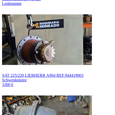
Lenkpumpe
SAT 225/220 LIEBHERR A904 REF.944419003
Schwenkmotor
3300 €