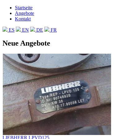
Startseite
Angebote
Kontakt
ES
EN
DE
FR
Neue Angebote
LIEBHERR LPVD125